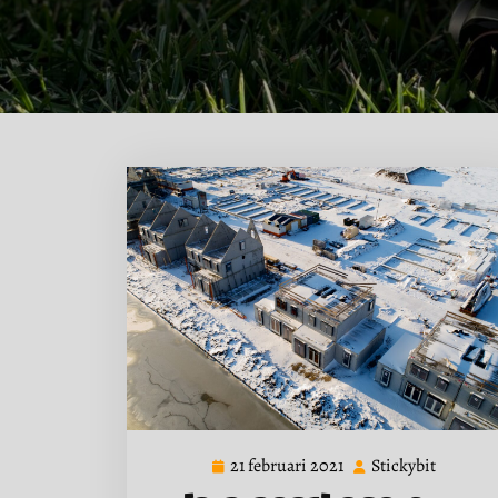
21 februari 2021
Stickybit
21
Stickybi
februari