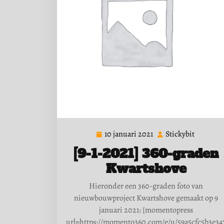
10 januari 2021
Stickybit
10
Stickybit
januari
[9-1-2021] 360-graden
2021
Kwartshove
Hieronder een 360-graden foto van
nieuwbouwproject Kwartshove gemaakt op 9
januari 2021: [momentopress
url=https://momento360.com/e/u/59a5cfc5b3e34