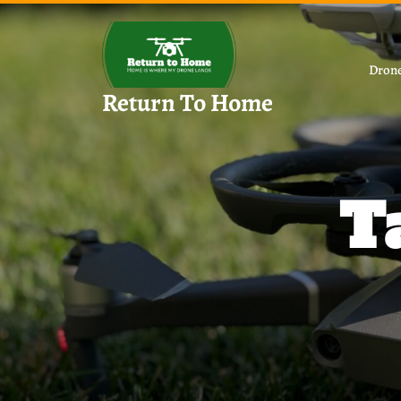
Skip
to
content
Drone
Return To Home
T