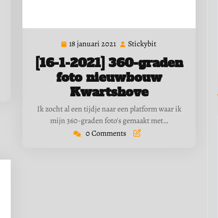
18 januari 2021
Stickybit
18
Stickybit
januari
[16-1-2021] 360-graden
2021
foto nieuwbouw
Kwartshove
Ik zocht al een tijdje naar een platform waar ik
mijn 360-graden foto's gemaakt met…
0 Comments