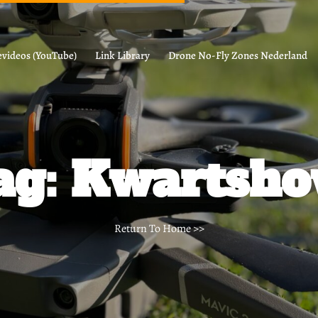
videos (YouTube)
Link Library
Drone No-Fly Zones Nederland
ag:
Kwartsho
Return To Home
>>