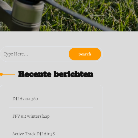
Recente berichten
DJI Avata 360
FPV uit winterslaap
Active Track DJI Air 3S