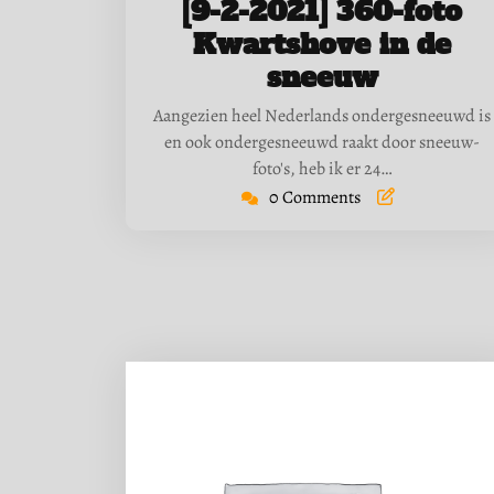
[9-2-2021] 360-foto
2021
Kwartshove in de
sneeuw
Aangezien heel Nederlands ondergesneeuwd is
en ook ondergesneeuwd raakt door sneeuw-
foto's, heb ik er 24…
0 Comments