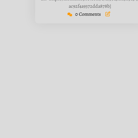
ac92f4a9372dda878b]
0 Comments