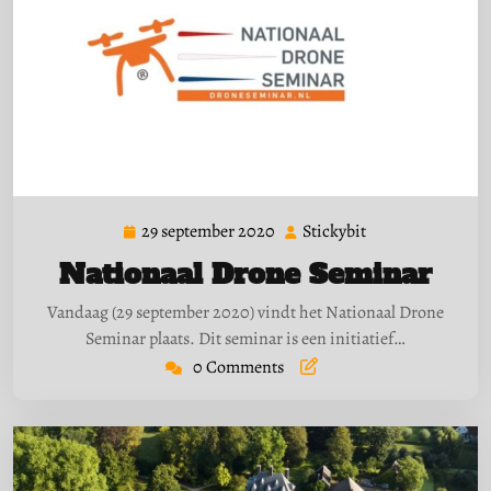
29 september 2020
Stickybit
29
Stickybit
september
Nationaal Drone Seminar
2020
Vandaag (29 september 2020) vindt het Nationaal Drone
Seminar plaats. Dit seminar is een initiatief…
0 Comments