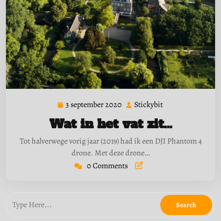
3 september 2020
Stickybit
3
Stickybit
september
Wat in het vat zit…
2020
Tot halverwege vorig jaar (2019) had ik een DJI Phantom 4
drone. Met deze drone…
0 Comments