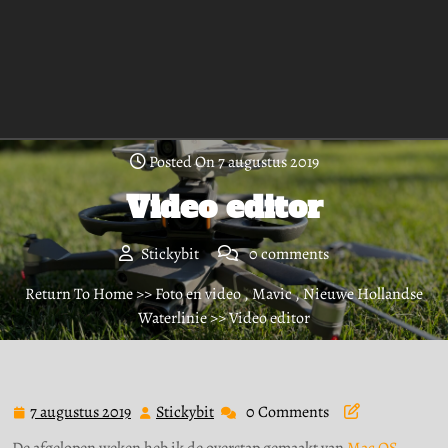
Posted On 7 augustus 2019
Video editor
Stickybit
0 comments
Return To Home
>>
Foto en video
,
Mavic
,
Nieuwe Hollandse
Waterlinie
>> Video editor
7 augustus 2019
Stickybit
0 Comments
7
Stickybit
augustus