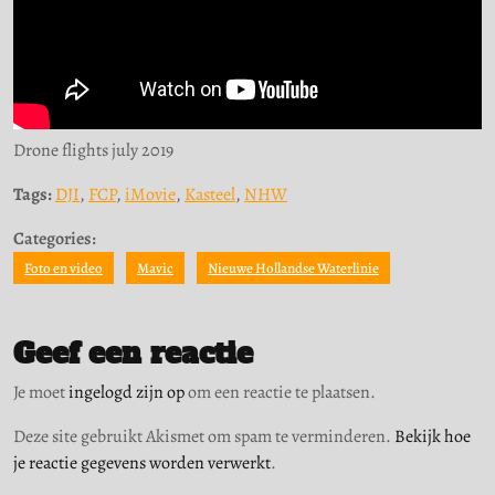
Drone flights july 2019
Tags:
DJI
,
FCP
,
iMovie
,
Kasteel
,
NHW
Categories:
Foto en video
Mavic
Nieuwe Hollandse Waterlinie
Geef een reactie
Je moet
ingelogd zijn op
om een reactie te plaatsen.
Deze site gebruikt Akismet om spam te verminderen.
Bekijk hoe
je reactie gegevens worden verwerkt
.