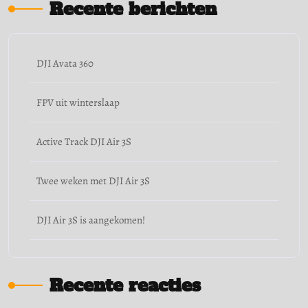
Recente berichten
DJI Avata 360
FPV uit winterslaap
Active Track DJI Air 3S
Twee weken met DJI Air 3S
DJI Air 3S is aangekomen!
Recente reacties