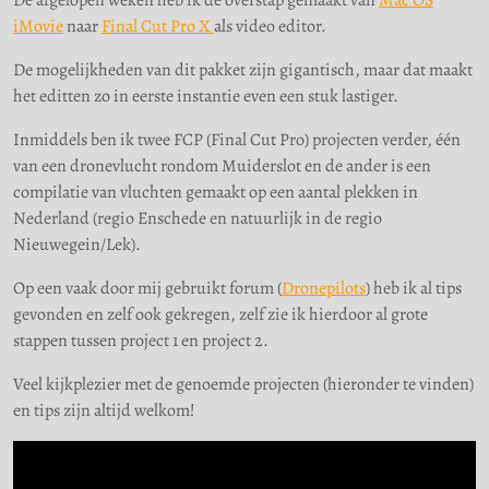
De afgelopen weken heb ik de overstap gemaakt van
Mac OS
2019
iMovie
naar
Final Cut Pro X
als video editor.
De mogelijkheden van dit pakket zijn gigantisch, maar dat maakt
het editten zo in eerste instantie even een stuk lastiger.
Inmiddels ben ik twee FCP (Final Cut Pro) projecten verder, één
van een dronevlucht rondom Muiderslot en de ander is een
compilatie van vluchten gemaakt op een aantal plekken in
Nederland (regio Enschede en natuurlijk in de regio
Nieuwegein/Lek).
Op een vaak door mij gebruikt forum (
Dronepilots
) heb ik al tips
gevonden en zelf ook gekregen, zelf zie ik hierdoor al grote
stappen tussen project 1 en project 2.
Veel kijkplezier met de genoemde projecten (hieronder te vinden)
en tips zijn altijd welkom!