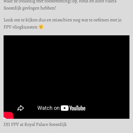
waar ze (volledig met toestemming) op, rond en door Paleis
Soestdijk gevlogen hebben!
Leuk om te kijken dus en misschien nog wat te oefenen met je
FPV vliegkunsten
DJI FPV at Royal Palace Soestdijk