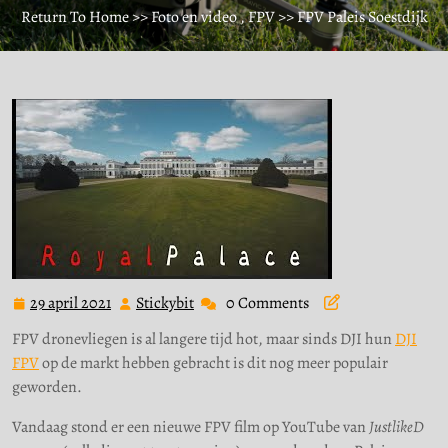
Return To Home
>>
Foto en video
,
FPV
>> FPV Paleis Soestdijk
29 april 2021
Stickybit
0 Comments
29
Stickybit
april
FPV dronevliegen is al langere tijd hot, maar sinds DJI hun
DJI
2021
FPV
op de markt hebben gebracht is dit nog meer populair
geworden.
Vandaag stond er een nieuwe FPV film op YouTube van
JustlikeD