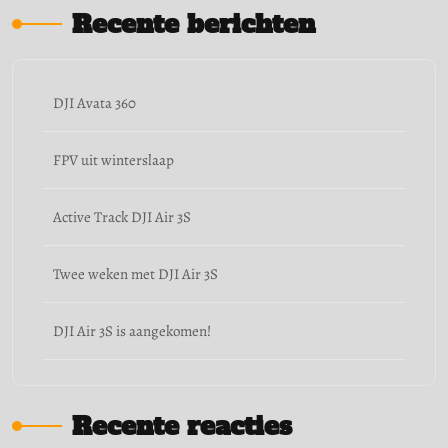
Recente berichten
DJI Avata 360
FPV uit winterslaap
Active Track DJI Air 3S
Twee weken met DJI Air 3S
DJI Air 3S is aangekomen!
Recente reacties