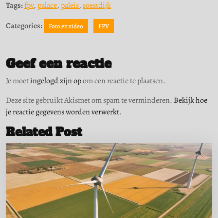
Tags:
fpv
,
palace
,
paleis
,
soestdijk
Categories:
Foto en video
FPV
Geef een reactie
Je moet
ingelogd zijn op
om een reactie te plaatsen.
Deze site gebruikt Akismet om spam te verminderen.
Bekijk hoe
je reactie gegevens worden verwerkt
.
Related Post