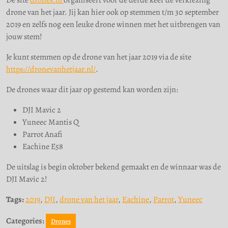
De site
drones.nl
organiseert voor de derde keer de verkiezing
2019
drone van het jaar. Jij kan hier ook op stemmen t/m 30 september
2019 en zelfs nog een leuke drone winnen met het uitbrengen van
jouw stem!
Je kunt stemmen op de drone van het jaar 2019 via de site
https://dronevanhetjaar.nl/
.
De drones waar dit jaar op gestemd kan worden zijn:
DJI Mavic 2
Yuneec Mantis Q
Parrot Anafi
Eachine E58
De uitslag is begin oktober bekend gemaakt en de winnaar was de
DJI Mavic 2!
Tags:
2019
,
DJI
,
drone van het jaar
,
Eachine
,
Parrot
,
Yuneec
Categories:
Drones