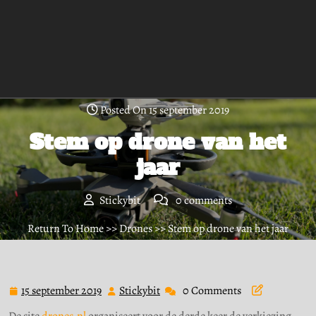
Posted On 15 september 2019
Stem op drone van het
jaar
Stickybit
0 comments
Return To Home
>>
Drones
>> Stem op drone van het jaar
15 september 2019
Stickybit
0 Comments
15
Stickybit
september