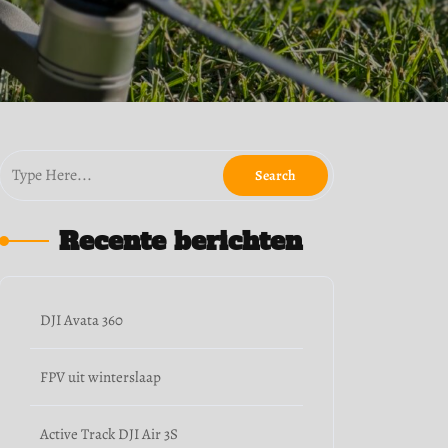
Recente berichten
DJI Avata 360
FPV uit winterslaap
Active Track DJI Air 3S