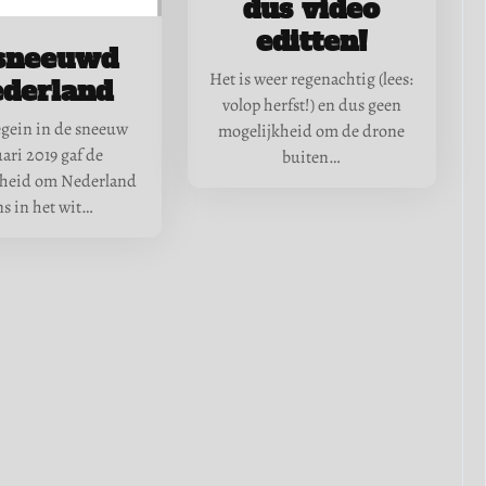
dus video
editten!
sneeuwd
Het is weer regenachtig (lees:
derland
volop herfst!) en dus geen
gein in de sneeuw
mogelijkheid om de drone
ari 2019 gaf de
buiten…
kheid om Nederland
ns in het wit…