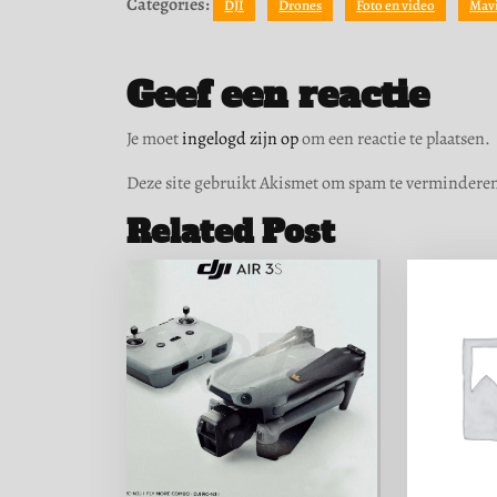
Categories:
DJI
Drones
Foto en video
Mav
Geef een reactie
Je moet
ingelogd zijn op
om een reactie te plaatsen.
Deze site gebruikt Akismet om spam te vermindere
Related Post