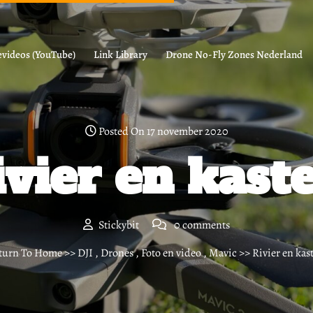
videos (YouTube)
Link Library
Drone No-Fly Zones Nederland
Posted On 17 november 2020
ivier en kaste
Stickybit
0 comments
turn To Home
>>
DJI
,
Drones
,
Foto en video
,
Mavic
>> Rivier en kast