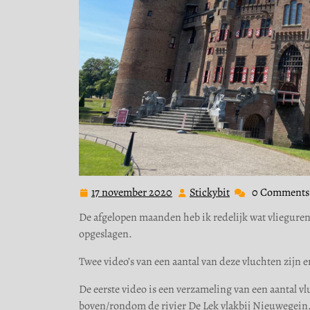
17 november 2020
Stickybit
0 Comments
17
Stickybit
november
De afgelopen maanden heb ik redelijk wat vlieguren
2020
opgeslagen.
Twee video’s van een aantal van deze vluchten zijn e
De eerste video is een verzameling van een aantal v
boven/rondom de rivier De Lek vlakbij Nieuwegein. B