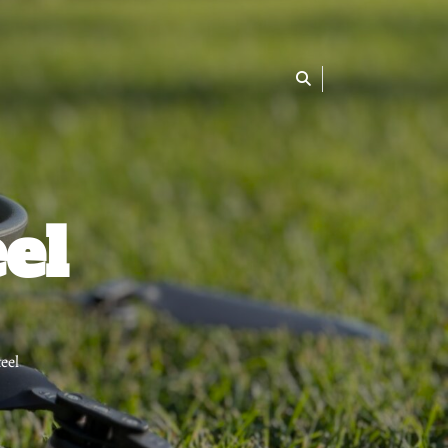
el
eel