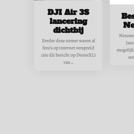
DJI Air 3S
Be
lancering
Ne
dichtbij
Nieuwe
Eerder deze zomer waren al
Janu
foto's op internet verspreid
mogelij
(zie dit bericht op DroneXL)
ee
van…