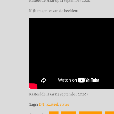
Kasteel de Haar op 14 september 2020.
Kijk en geniet van de beelden:
Kasteel de Haar (14 september 2020)
Tags:
DJI
,
Kasteel
,
rivier