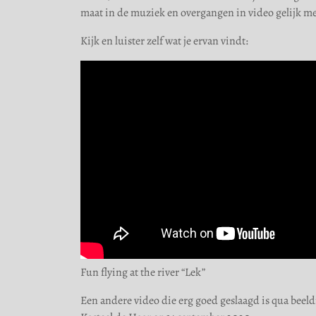
maat in de muziek en overgangen in video gelijk 
Kijk en luister zelf wat je ervan vindt:
Fun flying at the river “Lek”
Een andere video die erg goed geslaagd is qua beeld