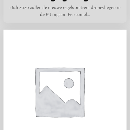
1 Juli 2020 zullen de nieuwe regels omtrent dronevliegen in
de EU ingaan. Een aantal…